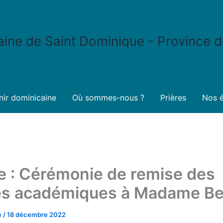
ne de Saint Dominique - Province d
ir dominicaine
Où sommes-nous ?
Prières
Nos é
le : Cérémonie de remise des
s académiques à Madame B
e
/
18 décembre 2022