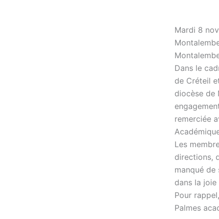
Mardi 8 nov
Montalember
Montalembe
Dans le cad
de Créteil 
diocèse de 
engagement 
remerciée av
Académiqu
Les membres
directions,
manqué de s
dans la joi
Pour rappel,
Palmes acad