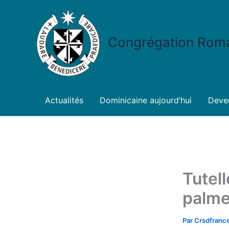
Aller
au
contenu
Congrégation Romai
Actualités
Dominicaine aujourd’hui
Deven
Tutel
palme
Par
Crsdfranc