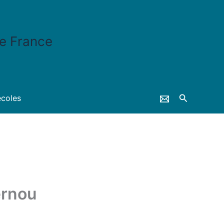
e France
Recherche
coles
ernou