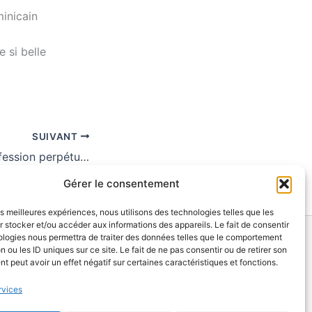
minicain
 si belle
SUIVANT
17 juin 2023 : Profession perpétuelle de Sr Clarisse Madimba
Gérer le consentement
les meilleures expériences, nous utilisons des technologies telles que les
 stocker et/ou accéder aux informations des appareils. Le fait de consentir
ologies nous permettra de traiter des données telles que le comportement
n ou les ID uniques sur ce site. Le fait de ne pas consentir ou de retirer son
 peut avoir un effet négatif sur certaines caractéristiques et fonctions.
rvices