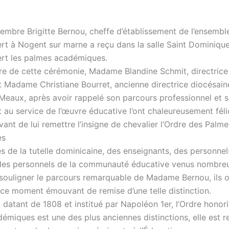
embre Brigitte Bernou, cheffe d’établissement de l’ensemble
t à Nogent sur marne a reçu dans la salle Saint Dominique d
rt les palmes académiques.
re de cette cérémonie, Madame Blandine Schmit, directrice
et Madame Christiane Bourret, ancienne directrice diocésain
Meaux, après avoir rappelé son parcours professionnel et 
au service de l’œuvre éducative l’ont chaleureusement féli
ant de lui remettre l’insigne de chevalier l’Ordre des Palme
es
 de la tutelle dominicaine, des enseignants, des personnel
 des personnels de la communauté éducative venus nombreu
ouligner le parcours remarquable de Madame Bernou, ils 
e ce moment émouvant de remise d’une telle distinction.
 datant de 1808 et institué par Napoléon 1er, l’Ordre honor
émiques est une des plus anciennes distinctions, elle est 