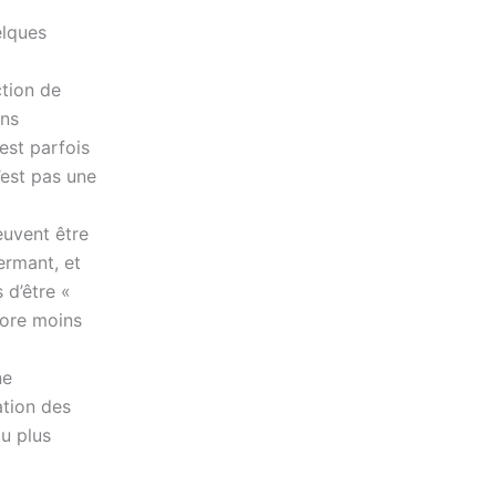
elques
ction de
ons
est parfois
’est pas une
euvent être
ermant, et
 d’être «
core moins
ne
ation des
du plus