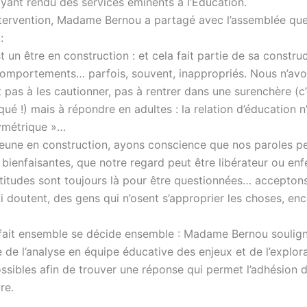
yant rendu des services éminents à l’Éducation.
tervention, Madame Bernou a partagé avec l’assemblée qu
:
t un être en construction : et cela fait partie de sa constru
comportements… parfois, souvent, inappropriés. Nous n’av
pas à les cautionner, pas à rentrer dans une surenchère (c’
ué !) mais à répondre en adultes : la relation d’éducation n
symétrique »…
jeune en construction, ayons conscience que nos paroles p
bienfaisantes, que notre regard peut être libérateur ou enf
titudes sont toujours là pour être questionnées… acceptons
i doutent, des gens qui n’osent s’approprier les choses, en
 fait ensemble se décide ensemble : Madame Bernou soulig
 de l’analyse en équipe éducative des enjeux et de l’explor
ossibles afin de trouver une réponse qui permet l’adhésion 
re.