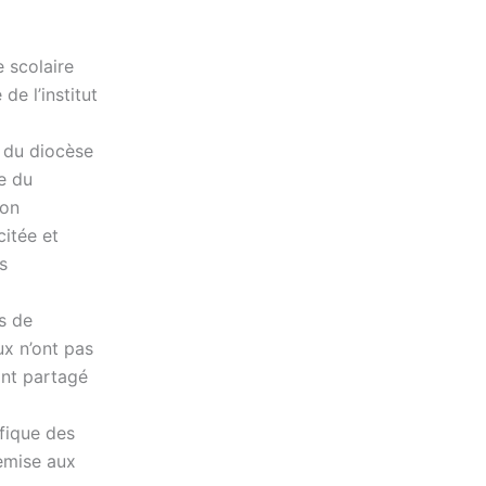
 scolaire
e l’institut
 du diocèse
e du
son
citée et
s
s de
x n’ont pas
ont partagé
ifique des
remise aux